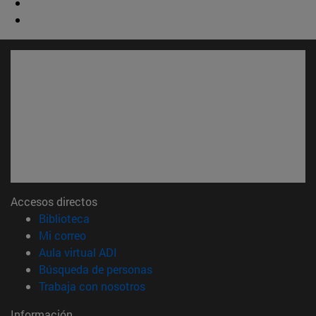
Accesos directos
(abre en nueva ventana)
Biblioteca
(abre en nueva ventana)
Mi correo
(abre en nueva ventana)
Aula virtual ADI
(abre en nueva ventana)
Búsqueda de personas
(abre en nueva ventana)
Trabaja con nosotros
Información