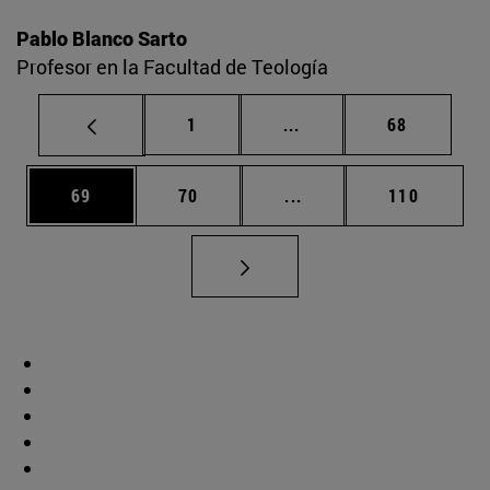
Pablo Blanco Sarto
Profesor en la Facultad de Teología
Página
Páginas intermedias Us
Página
1
...
68
Página
Página
Páginas intermedias U
Página
69
70
...
110