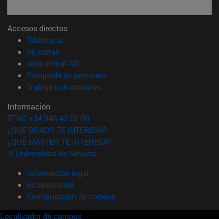
Accesos directos
(abre en nueva ventana)
Biblioteca
(abre en nueva ventana)
Mi correo
(abre en nueva ventana)
Aula virtual ADI
(abre en nueva ventana)
Búsqueda de personas
(abre en nueva ventana)
Trabaja con nosotros
Información
TFNO +34 948 42 56 00
¿QUÉ GRADO TE INTERESA?
¿QUÉ MÁSTER TE INTERESA?
© Universidad de Navarra
Información legal
Accesibilidad
Configuración de cookies
Localizador de campus