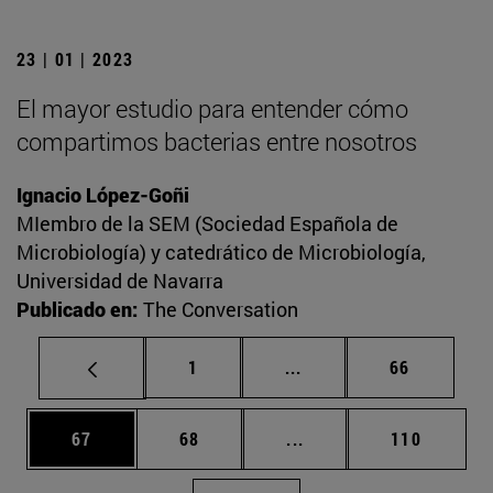
23 | 01 | 2023
El mayor estudio para entender cómo
compartimos bacterias entre nosotros
Ignacio López-Goñi
MIembro de la SEM (Sociedad Española de
Microbiología) y catedrático de Microbiología,
Universidad de Navarra
Publicado en:
The Conversation
Página
Páginas intermedias Us
Página
1
...
66
Página
Página
Páginas intermedias U
Página
67
68
...
110