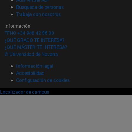
(abre en nueva ventana)
Búsqueda de personas
(abre en nueva ventana)
Trabaja con nosotros
Información
TFNO +34 948 42 56 00
¿QUÉ GRADO TE INTERESA?
¿QUÉ MÁSTER TE INTERESA?
© Universidad de Navarra
Información legal
Accesibilidad
Configuración de cookies
Localizador de campus