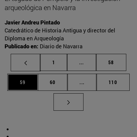
arqueológica en Navarra
Javier Andreu Pintado
Catedrático de Historia Antigua y director del
Diploma en Arqueología
Publicado en:
Diario de Navarra
Página
Páginas intermedias Us
Página
1
...
58
Página
Página
Páginas intermedias U
Página
59
60
...
110