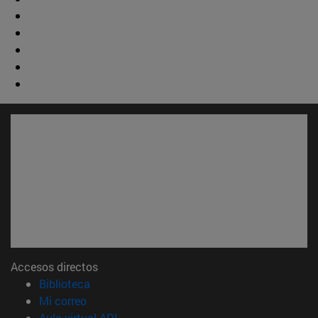
Accesos directos
(abre en nueva ventana)
Biblioteca
(abre en nueva ventana)
Mi correo
(abre en nueva ventana)
Aula virtual ADI