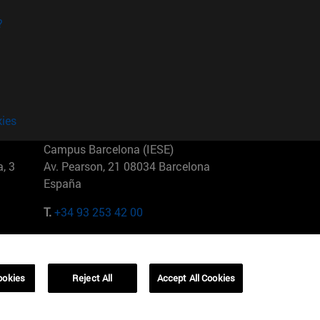
?
kies
Campus Barcelona (IESE)
, 3
Av. Pearson, 21 08034 Barcelona
España
T.
+34 93 253 42 00
Campus Sao Paulo (IESE)
5
Rua Martiniano de Carvalho, 573
01321001 Bela Vista Brasil
ookies
Reject All
Accept All Cookies
T.
+55 11 3177-8300