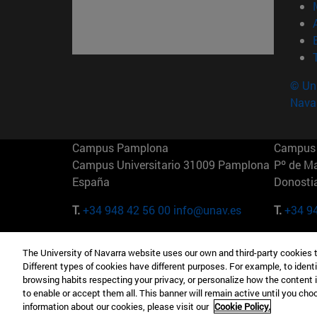
© Uni
Nava
Campus Pamplona
Campus 
Campus Universitario 31009 Pamplona
Pº de M
España
Donosti
T.
+34 948 42 56 00
info@unav.es
T.
+34 9
Campus Madrid (IESE)
Campus 
The University of Navarra website uses our own and third-party cookies 
Camino del Cerro Águila 3 28023
165 W 5
Different types of cookies have different purposes. For example, to identi
Madrid España
EE.UU
browsing habits respecting your privacy, or personalize how the content 
to enable or accept them all. This banner will remain active until you ch
T.
+34 912 11 30 00
T.
+1 64
information about our cookies, please visit our
Cookie Policy.