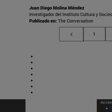
Juan Diego Molina Méndez
Investigador del Instituto Cultura y Soci
Publicado en:
The Conversation
Página
1
Acces