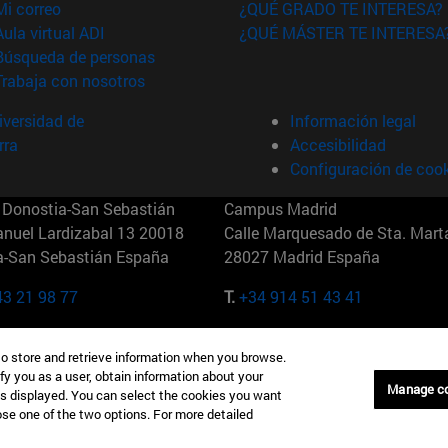
(abre en nueva ventana)
Mi correo
¿QUÉ GRADO TE INTERESA?
(abre en nueva ventana)
Aula virtual ADI
¿QUÉ MÁSTER TE INTERESA
(abre en nueva ventana)
Búsqueda de personas
(abre en nueva ventana)
Trabaja con nosotros
versidad de
Información legal
rra
Accesibilidad
Configuración de coo
Donostia-San Sebastián
Campus Madrid
anuel Lardizabal 13 20018
Calle Marquesado de Sta. Marta
a-San Sebastián España
28027 Madrid España
43 21 98 77
T.
+34 914 51 43 41
Nueva York (IESE)
Campus Munich (IESE)
to store and retrieve information when you browse.
7th St 10019-2201 Nueva York
Maria-Theresia-Straße 15 8167
fy you as a user, obtain information about your
Múnich Alemania
Manage c
is displayed. You can select the cookies you want
oose one of the two options. For more detailed
6 346 8850
T.
+49 89 24209790