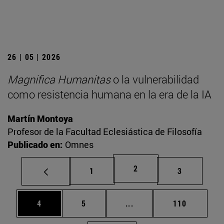
26 | 05 | 2026
Magnifica Humanitas
o la vulnerabilidad
como resistencia humana en la era de la IA
Martín Montoya
Profesor de la Facultad Eclesiástica de Filosofía
Publicado en:
Omnes
Página
2
Página
Página
1
3
Página
Página
Páginas intermedias Use
Página
4
5
...
110