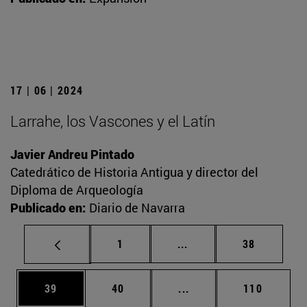
17 | 06 | 2024
Larrahe, los Vascones y el Latín
Javier Andreu Pintado
Catedrático de Historia Antigua y director del
Diploma de Arqueología
Publicado en:
Diario de Navarra
Página
Páginas intermedias Us
Página
1
...
38
Página
Página
Páginas intermedias U
Página
39
40
...
110