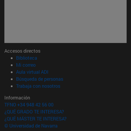
Accesos directos
(abre en nueva ventana)
Biblioteca
(abre en nueva ventana)
Mi correo
(abre en nueva ventana)
Aula virtual ADI
(abre en nueva ventana)
Búsqueda de personas
(abre en nueva ventana)
Trabaja con nosotros
Información
TFNO +34 948 42 56 00
¿QUÉ GRADO TE INTERESA?
¿QUÉ MÁSTER TE INTERESA?
© Universidad de Navarra