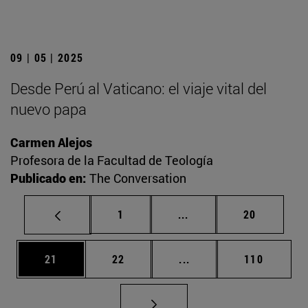
09 | 05 | 2025
Desde Perú al Vaticano: el viaje vital del
nuevo papa
Carmen Alejos
Profesora de la Facultad de Teología
Publicado en:
The Conversation
Página
Páginas intermedias Us
Página
1
...
20
Página
Página
Páginas intermedias U
Página
21
22
...
110