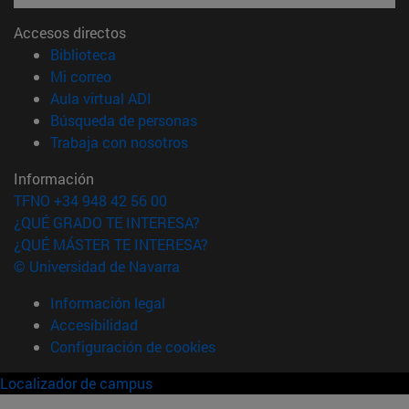
Accesos directos
(abre en nueva ventana)
Biblioteca
(abre en nueva ventana)
Mi correo
(abre en nueva ventana)
Aula virtual ADI
(abre en nueva ventana)
Búsqueda de personas
(abre en nueva ventana)
Trabaja con nosotros
Información
TFNO +34 948 42 56 00
¿QUÉ GRADO TE INTERESA?
¿QUÉ MÁSTER TE INTERESA?
© Universidad de Navarra
Información legal
Accesibilidad
Configuración de cookies
Localizador de campus