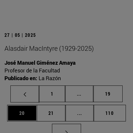
27 | 05 | 2025
Alasdair MacIntyre (1929-2025)
José Manuel Giménez Amaya
Profesor de la Facultad
Publicado en:
La Razón
Página
Páginas intermedias Us
Página
1
...
19
Página
Página
Páginas intermedias U
Página
20
21
...
110