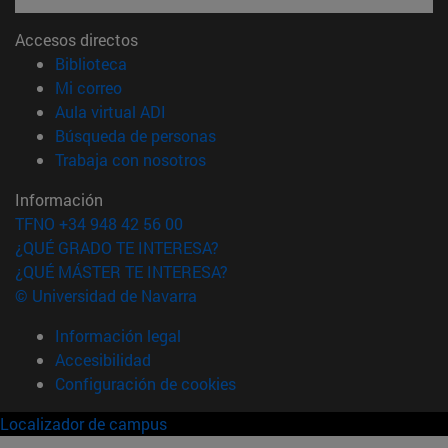
Accesos directos
(abre en nueva ventana)
Biblioteca
(abre en nueva ventana)
Mi correo
(abre en nueva ventana)
Aula virtual ADI
(abre en nueva ventana)
Búsqueda de personas
(abre en nueva ventana)
Trabaja con nosotros
Información
TFNO +34 948 42 56 00
¿QUÉ GRADO TE INTERESA?
¿QUÉ MÁSTER TE INTERESA?
© Universidad de Navarra
Información legal
Accesibilidad
Configuración de cookies
Localizador de campus