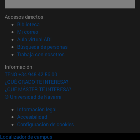
Accesos directos
(abre en nueva ventana)
Biblioteca
(abre en nueva ventana)
Mi correo
(abre en nueva ventana)
Aula virtual ADI
(abre en nueva ventana)
Búsqueda de personas
(abre en nueva ventana)
Trabaja con nosotros
Información
TFNO +34 948 42 56 00
¿QUÉ GRADO TE INTERESA?
¿QUÉ MÁSTER TE INTERESA?
© Universidad de Navarra
Información legal
Accesibilidad
Configuración de cookies
Localizador de campus