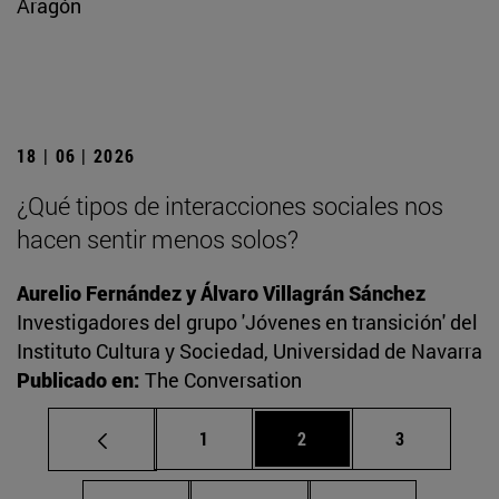
Aragón
18 | 06 | 2026
¿Qué tipos de interacciones sociales nos
hacen sentir menos solos?
Aurelio Fernández y Álvaro Villagrán Sánchez
Investigadores del grupo 'Jóvenes en transición' del
Instituto Cultura y Sociedad, Universidad de Navarra
Publicado en:
The Conversation
Página
Página
Página
1
2
3