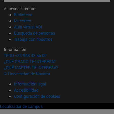
Accesos directos
(abre en nueva ventana)
Biblioteca
(abre en nueva ventana)
Mi correo
(abre en nueva ventana)
Aula virtual ADI
(abre en nueva ventana)
Búsqueda de personas
(abre en nueva ventana)
Trabaja con nosotros
Información
TFNO +34 948 42 56 00
¿QUÉ GRADO TE INTERESA?
¿QUÉ MÁSTER TE INTERESA?
© Universidad de Navarra
Información legal
Accesibilidad
Configuración de cookies
Localizador de campus