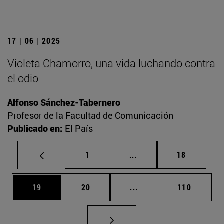
17 | 06 | 2025
Violeta Chamorro, una vida luchando contra
el odio
Alfonso Sánchez-Tabernero
Profesor de la Facultad de Comunicación
Publicado en:
El País
Página
Páginas intermedias Us
Página
1
...
18
Página
Página
Páginas intermedias U
Página
19
20
...
110