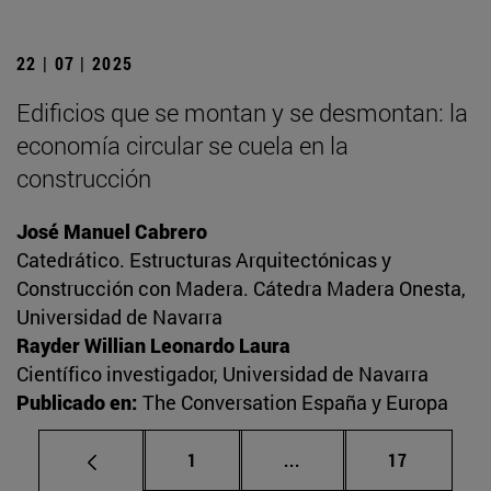
22 | 07 | 2025
Edificios que se montan y se desmontan: la
economía circular se cuela en la
construcción
José Manuel Cabrero
Catedrático. Estructuras Arquitectónicas y
Construcción con Madera. Cátedra Madera Onesta,
Universidad de Navarra
Rayder Willian Leonardo Laura
Científico investigador, Universidad de Navarra
Publicado en:
The Conversation España y Europa
Página
Páginas intermedias Us
Página
1
...
17