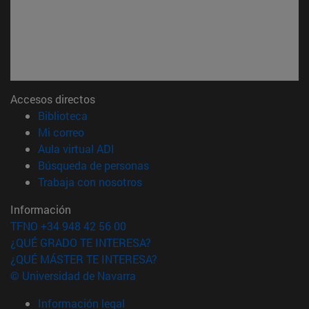
Accesos directos
(abre en nueva ventana)
Biblioteca
(abre en nueva ventana)
Mi correo
(abre en nueva ventana)
Aula virtual ADI
(abre en nueva ventana)
Búsqueda de personas
(abre en nueva ventana)
Trabaja con nosotros
Información
TFNO +34 948 42 56 00
¿QUÉ GRADO TE INTERESA?
¿QUÉ MÁSTER TE INTERESA?
© Universidad de Navarra
Información legal