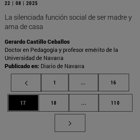
22 | 08 | 2025
La silenciada función social de ser madre y
ama de casa
Gerardo Castillo Ceballos
Doctor en Pedagogía y profesor emérito de la
Universidad de Navarra
Publicado en:
Diario de Navarra
Página
Páginas intermedias Us
Página
1
...
16
Página
Página
Páginas intermedias U
Página
17
18
...
110