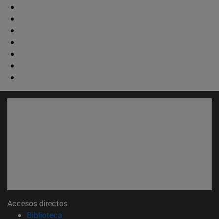
Accesos directos
(abre en nueva ventana)
Biblioteca