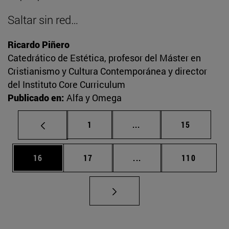
Saltar sin red…
Ricardo Piñero
Catedrático de Estética, profesor del Máster en
Cristianismo y Cultura Contemporánea y director
del Instituto Core Curriculum
Publicado en:
Alfa y Omega
Página
Páginas intermedias Us
Página
1
...
15
Página
Página
Páginas intermedias U
Página
16
17
...
110