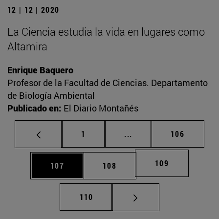
12 | 12 | 2020
La Ciencia estudia la vida en lugares como
Altamira
Enrique Baquero
Profesor de la Facultad de Ciencias. Departamento
de Biología Ambiental
Publicado en:
El Diario Montañés
Página
Páginas intermedias Us
Página
1
...
106
Página
109
Página
Página
107
108
Página
110