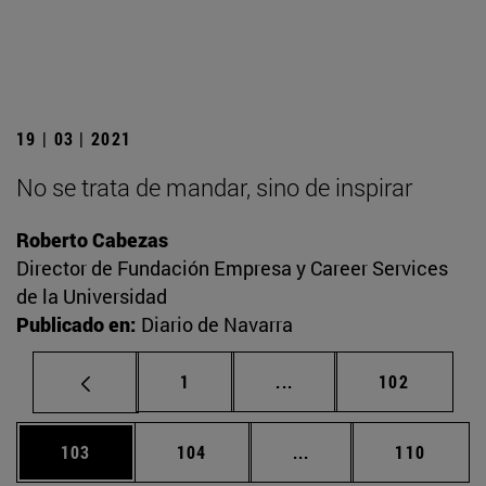
19 | 03 | 2021
No se trata de mandar, sino de inspirar
Roberto Cabezas
Director de Fundación Empresa y Career Services
de la Universidad
Publicado en:
Diario de Navarra
Página
Páginas intermedias Us
Página
1
...
102
Página
Página
Páginas intermedias 
Página
103
104
...
110