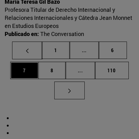
María Teresa Gil Bazo
Profesora Titular de Derecho Internacional y
Relaciones Internacionales y Cátedra Jean Monnet
en Estudios Europeos
Publicado en:
The Conversation
Página
Páginas intermedias U
Página
1
...
6
Página
Página
Páginas intermedias Use
Página
7
8
...
110