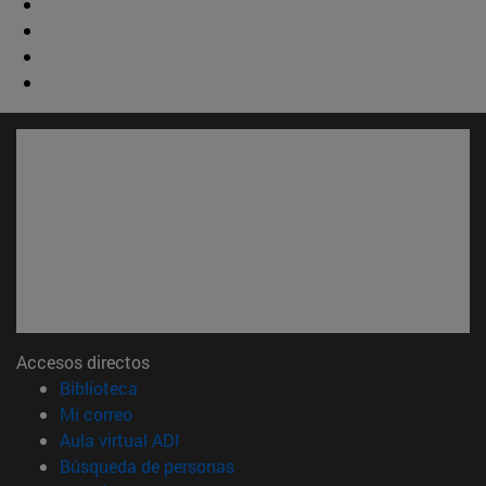
Accesos directos
(abre en nueva ventana)
Biblioteca
(abre en nueva ventana)
Mi correo
(abre en nueva ventana)
Aula virtual ADI
(abre en nueva ventana)
Búsqueda de personas