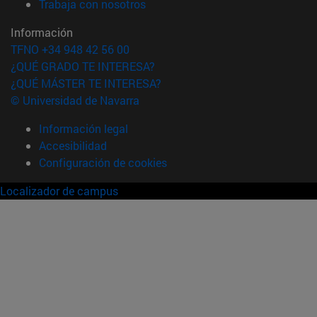
(abre en nueva ventana)
Trabaja con nosotros
Información
TFNO +34 948 42 56 00
¿QUÉ GRADO TE INTERESA?
¿QUÉ MÁSTER TE INTERESA?
© Universidad de Navarra
Información legal
Accesibilidad
Configuración de cookies
Localizador de campus