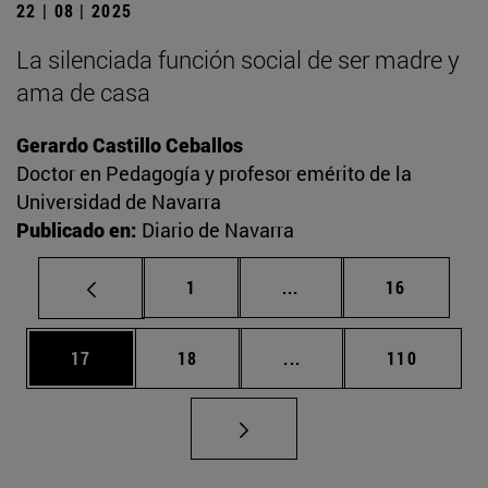
22 | 08 | 2025
La silenciada función social de ser madre y
ama de casa
Gerardo Castillo Ceballos
Doctor en Pedagogía y profesor emérito de la
Universidad de Navarra
Publicado en:
Diario de Navarra
Página
Páginas intermedias Us
Página
1
...
16
Página
Página
Páginas intermedias U
Página
17
18
...
110