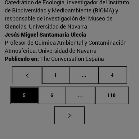
Catedrático de Ecología, investigador del Instituto
de Biodiversidad y Medioambiente (BIOMA) y
responsable de investigación del Museo de
Ciencias, Universidad de Navarra
Jesús Miguel Santamaría Ulecia
Profesor de Química Ambiental y Contaminación
Atmosférica, Universidad de Navarra
Publicado en:
The Conversation España
Página
Páginas intermedias U
Página
1
...
4
Página
Página
Páginas intermedias Use
Página
5
6
...
110