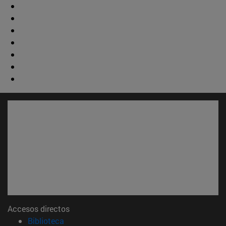
Accesos directos
(abre en nueva ventana)
Biblioteca