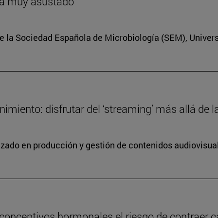
ría muy asustado
e la Sociedad Española de Microbiología (SEM), Univer
miento: disfrutar del ‘streaming’ más allá de la
lizado en producción y gestión de contenidos audiovisua
conceptivos hormonales el riesgo de contraer