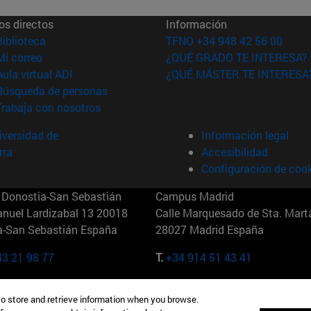
os directos
Información
(abre en nueva ventana)
Biblioteca
TFNO +34 948 42 56 00
(abre en nueva ventana)
Mi correo
¿QUÉ GRADO TE INTERESA?
(abre en nueva ventana)
Aula virtual ADI
¿QUÉ MÁSTER TE INTERESA
(abre en nueva ventana)
Búsqueda de personas
(abre en nueva ventana)
Trabaja con nosotros
versidad de
Información legal
rra
Accesibilidad
Configuración de coo
Donostia-San Sebastián
Campus Madrid
anuel Lardizabal 13 20018
Calle Marquesado de Sta. Marta
a-San Sebastián España
28027 Madrid España
43 21 98 77
T.
+34 914 51 43 41
Nueva York (IESE)
Campus Munich (IESE)
to store and retrieve information when you browse.
7th St 10019-2201 Nueva York
Maria-Theresia-Straße 15 8167