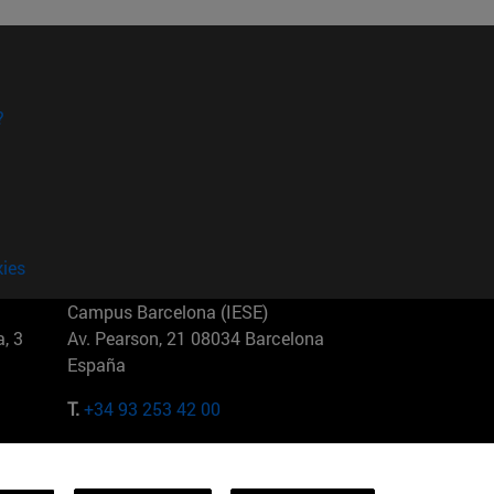
?
kies
Campus Barcelona (IESE)
, 3
Av. Pearson, 21 08034 Barcelona
España
T.
+34 93 253 42 00
Campus Sao Paulo (IESE)
5
Rua Martiniano de Carvalho, 573