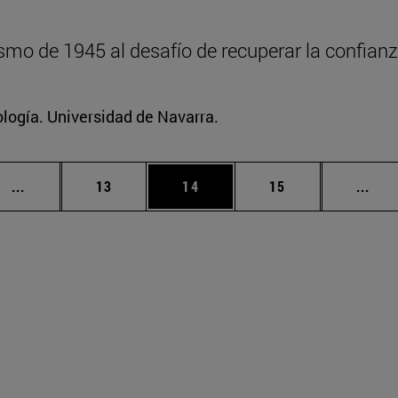
mo de 1945 al desafío de recuperar la confianz
logía. Universidad de Navarra.
Páginas intermedias Use TAB para desplazarse.
Página
Página
Página
Pági
...
13
14
15
...