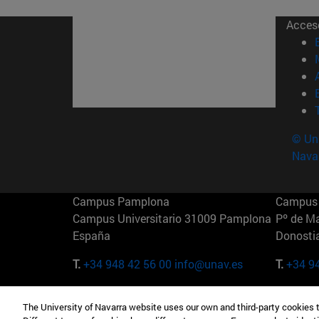
Acces
© Uni
Nava
Campus Pamplona
Campus 
Campus Universitario 31009 Pamplona
Pº de M
España
Donosti
T.
+34 948 42 56 00
info@unav.es
T.
+34 9
Campus Madrid (IESE)
Campus 
The University of Navarra website uses our own and third-party cookies 
Camino del Cerro Águila 3 28023
165 W 5