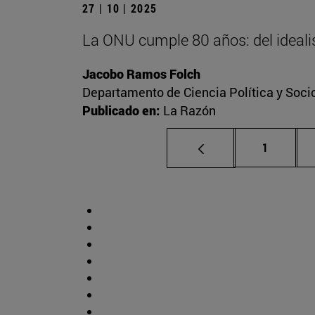
27 | 10 | 2025
La ONU cumple 80 años: del idealis
Jacobo Ramos Folch
Departamento de Ciencia Política y Socio
Publicado en:
La Razón
Página
1