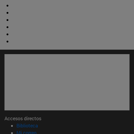
Accesos directos
(abre en nueva ventana)
Biblioteca
(abre en nueva ventana)
Mi correo