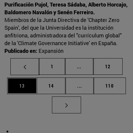
Purificación Pujol, Teresa Sádaba, Alberto Horcajo,
Baldomero Navalón y Senén Ferreiro.
Miembros de la Junta Directiva de 'Chapter Zero
Spain', del que la Universidad es la institución
anfitriona, administradora del "currículum global"
de la 'Climate Governance Initiative' en España.
Publicado en:
Expansión
Página
Páginas intermedias Us
Página
1
...
12
Página
Página
Páginas intermedias U
Página
13
14
...
110