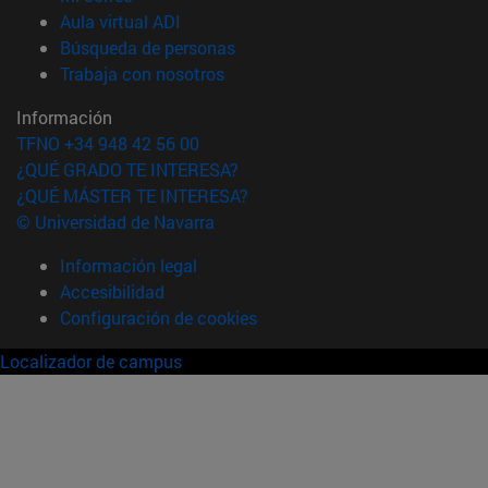
(abre en nueva ventana)
Aula virtual ADI
(abre en nueva ventana)
Búsqueda de personas
(abre en nueva ventana)
Trabaja con nosotros
Información
TFNO +34 948 42 56 00
¿QUÉ GRADO TE INTERESA?
¿QUÉ MÁSTER TE INTERESA?
© Universidad de Navarra
Información legal
Accesibilidad
Configuración de cookies
Localizador de campus