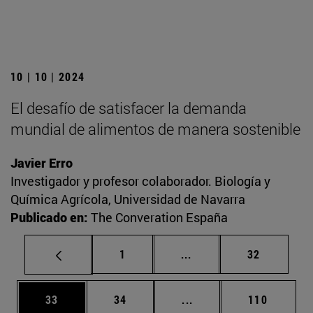
10 | 10 | 2024
El desafío de satisfacer la demanda
mundial de alimentos de manera sostenible
Javier Erro
Investigador y profesor colaborador. Biología y
Química Agrícola, Universidad de Navarra
Publicado en:
The Converation España
Página
Páginas intermedias Us
Página
1
...
32
Página
Página
Páginas intermedias U
Página
33
34
...
110