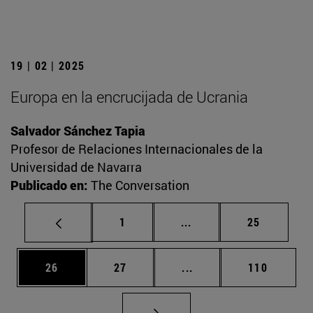
19 | 02 | 2025
Europa en la encrucijada de Ucrania
Salvador Sánchez Tapia
Profesor de Relaciones Internacionales de la
Universidad de Navarra
Publicado en:
The Conversation
Página
Páginas intermedias Us
Página
1
...
25
Página
Página
Páginas intermedias U
Página
26
27
...
110