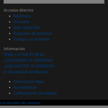
Accesos directos
(abre en nueva ventana)
Biblioteca
(abre en nueva ventana)
Mi correo
(abre en nueva ventana)
Aula virtual ADI
(abre en nueva ventana)
Búsqueda de personas
(abre en nueva ventana)
Trabaja con nosotros
Información
TFNO +34 948 42 56 00
¿QUÉ GRADO TE INTERESA?
¿QUÉ MÁSTER TE INTERESA?
© Universidad de Navarra
Información legal
Accesibilidad
Configuración de cookies
Localizador de campus