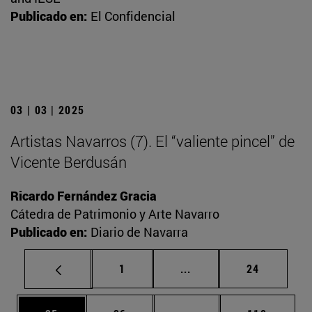
Publicado en:
El Confidencial
03 | 03 | 2025
Artistas Navarros (7). El “valiente pincel” de
Vicente Berdusán
Ricardo Fernández Gracia
Cátedra de Patrimonio y Arte Navarro
Publicado en:
Diario de Navarra
Página
Páginas intermedias Us
Página
1
...
24