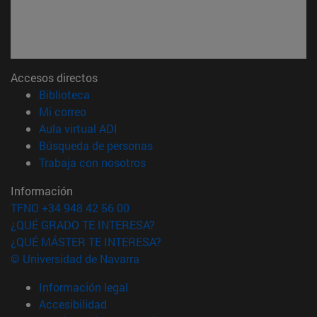
Accesos directos
(abre en nueva ventana)
Biblioteca
(abre en nueva ventana)
Mi correo
(abre en nueva ventana)
Aula virtual ADI
(abre en nueva ventana)
Búsqueda de personas
(abre en nueva ventana)
Trabaja con nosotros
Información
TFNO +34 948 42 56 00
¿QUÉ GRADO TE INTERESA?
¿QUÉ MÁSTER TE INTERESA?
© Universidad de Navarra
Información legal
Accesibilidad