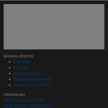
Accesos directos
(abre en nueva ventana)
Biblioteca
(abre en nueva ventana)
Mi correo
(abre en nueva ventana)
Aula virtual ADI
(abre en nueva ventana)
Búsqueda de personas
(abre en nueva ventana)
Trabaja con nosotros
Información
TFNO +34 948 42 56 00
¿QUÉ GRADO TE INTERESA?