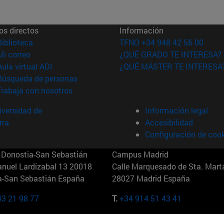
os directos
Información
(abre en nueva ventana)
Biblioteca
TFNO +34 948 42 56 00
(abre en nueva ventana)
Mi correo
¿QUÉ GRADO TE INTERESA?
(abre en nueva ventana)
Aula virtual ADI
¿QUÉ MÁSTER TE INTERESA
(abre en nueva ventana)
Búsqueda de personas
(abre en nueva ventana)
Trabaja con nosotros
versidad de
Información legal
rra
Accesibilidad
Configuración de coo
Donostia-San Sebastián
Campus Madrid
anuel Lardizabal 13 20018
Calle Marquesado de Sta. Marta
a-San Sebastián España
28027 Madrid España
43 21 98 77
T.
+34 914 51 43 41
Nueva York (IESE)
Campus Munich (IESE)