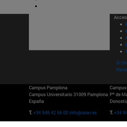
Acces
© Uni
Nava
Campus Pamplona
Campus 
Campus Universitario 31009 Pamplona
Pº de M
España
Donosti
T.
+34 948 42 56 00
info@unav.es
T.
+34 9
Campus Madrid (IESE)
Campus 