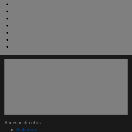
Accesos directos
(abre en nueva ventana)
Biblioteca