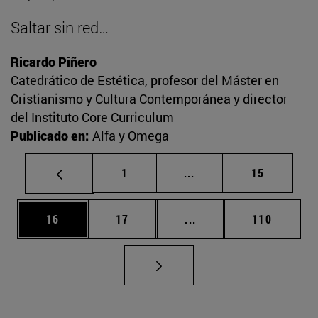
Saltar sin red…
Ricardo Piñero
Catedrático de Estética, profesor del Máster en
Cristianismo y Cultura Contemporánea y director
del Instituto Core Curriculum
Publicado en:
Alfa y Omega
Página
Páginas intermedias Us
Página
1
...
15
Página
Página
Páginas intermedias U
Página
16
17
...
110