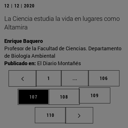
12 | 12 | 2020
La Ciencia estudia la vida en lugares como
Altamira
Enrique Baquero
Profesor de la Facultad de Ciencias. Departamento
de Biología Ambiental
Publicado en:
El Diario Montañés
Página
Páginas intermedias Us
Página
1
...
106
Página
109
Página
Página
107
108
Página
110