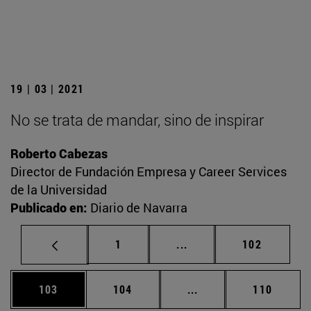
19 | 03 | 2021
No se trata de mandar, sino de inspirar
Roberto Cabezas
Director de Fundación Empresa y Career Services
de la Universidad
Publicado en:
Diario de Navarra
Página
Páginas intermedias Us
Página
1
...
102
Página
Página
Páginas intermedias 
Página
103
104
...
110