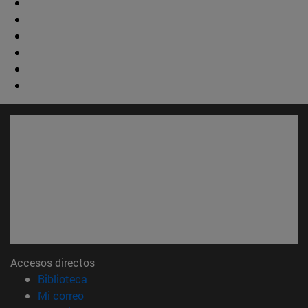
Accesos directos
(abre en nueva ventana)
Biblioteca
(abre en nueva ventana)
Mi correo