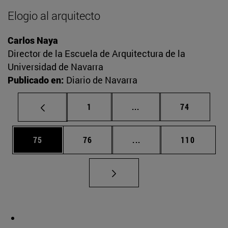
Elogio al arquitecto
Carlos Naya
Director de la Escuela de Arquitectura de la
Universidad de Navarra
Publicado en:
Diario de Navarra
Página
Páginas intermedias Us
Página
1
...
74
Página
Página
Páginas intermedias U
Página
75
76
...
110