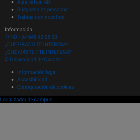
(abre en nueva ventana)
Aula virtual ADI
(abre en nueva ventana)
Búsqueda de personas
(abre en nueva ventana)
Trabaja con nosotros
Información
TFNO +34 948 42 56 00
¿QUÉ GRADO TE INTERESA?
¿QUÉ MÁSTER TE INTERESA?
© Universidad de Navarra
Información legal
Accesibilidad
Configuración de cookies
Localizador de campus