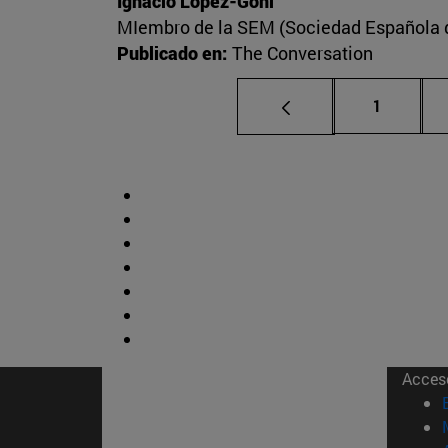
Ignacio López-Goñi
MIembro de la SEM (Sociedad Española de
Publicado en:
The Conversation
Página
1
Acces