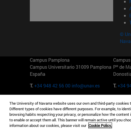
© Uni
Nava
Campus Pamplona
Campus 
Campus Universitario 31009 Pamplona
Pº de M
España
Donosti
T.
+34 948 42 56 00
info@unav.es
T.
+34 9
Campus Madrid (IESE)
Campus 
The University of Navarra website uses our own and third-party cookies 
Camino del Cerro Águila 3 28023
165 W 5
Different types of cookies have different purposes. For example, to identi
Madrid España
EE.UU
browsing habits respecting your privacy, or personalize how the content 
to enable or accept them all. This banner will remain active until you ch
T.
+34 912 11 30 00
T.
+1 64
information about our cookies, please visit our
Cookie Policy.