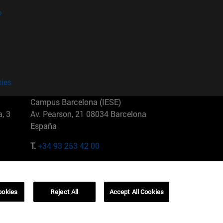
?
kies
Campus Barcelona (IESE)
, 3
Av. Pearson, 21 08034 Barcelona
España
T.
+34 93 253 42 00
Campus Sao Paulo (IESE)
5
Rua Martiniano de Carvalho, 573
01321001 Bela Vista Brasil
ookies
Reject All
Accept All Cookies
T.
+55 11 3177-8300