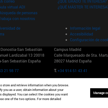
(abre en nueva ventana)
Mi correo
¿QUÉ GRADO TE INTERESA?
(abre en nueva ventana)
Aula virtual ADI
¿QUÉ MÁSTER TE INTERESA
(abre en nueva ventana)
Búsqueda de personas
(abre en nueva ventana)
Trabaja con nosotros
versidad de
Información legal
rra
Accesibilidad
Configuración de coo
Donostia-San Sebastián
Campus Madrid
anuel Lardizabal 13 20018
Calle Marquesado de Sta. Marta
a-San Sebastián España
28027 Madrid España
43 21 98 77
T.
+34 914 51 43 41
Nueva York (IESE)
Campus Munich (IESE)
to store and retrieve information when you browse.
7th St 10019-2201 Nueva York
Maria-Theresia-Straße 15 8167
fy you as a user, obtain information about your
Múnich Alemania
Manage c
is displayed. You can select the cookies you want
oose one of the two options. For more detailed
6 346 8850
T.
+49 89 24209790