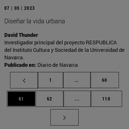
07 | 05 | 2023
Diseñar la vida urbana
David Thunder
Investigador principal del proyecto RESPUBLICA
del Instituto Cultura y Sociedad de la Universidad de
Navarra.
Publicado en:
Diario de Navarra
Página
Páginas intermedias Us
Página
1
...
60
Página
Página
Páginas intermedias U
Página
61
62
...
110