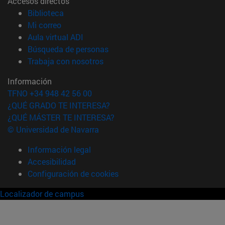
Accesos directos
(abre en nueva ventana)
Biblioteca
(abre en nueva ventana)
Mi correo
(abre en nueva ventana)
Aula virtual ADI
(abre en nueva ventana)
Búsqueda de personas
(abre en nueva ventana)
Trabaja con nosotros
Información
TFNO +34 948 42 56 00
¿QUÉ GRADO TE INTERESA?
¿QUÉ MÁSTER TE INTERESA?
© Universidad de Navarra
Información legal
Accesibilidad
Configuración de cookies
Localizador de campus