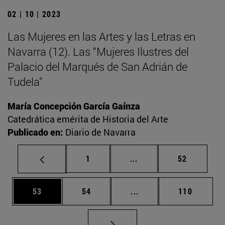
02 | 10 | 2023
Las Mujeres en las Artes y las Letras en
Navarra (12). Las “Mujeres Ilustres del
Palacio del Marqués de San Adrián de
Tudela"
María Concepción García Gaínza
Catedrática emérita de Historia del Arte
Publicado en:
Diario de Navarra
Página
Páginas intermedias Us
Página
1
...
52
Página
Página
Páginas intermedias U
Página
53
54
...
110