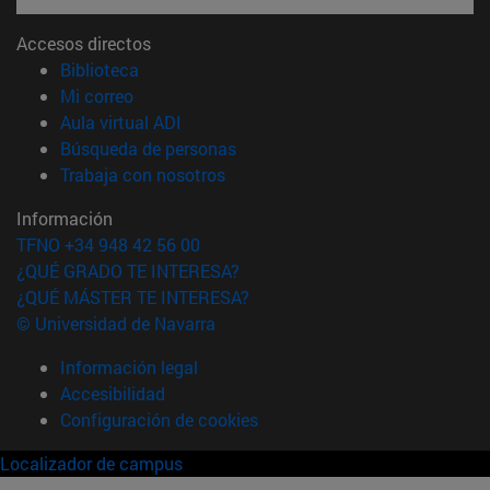
Accesos directos
(abre en nueva ventana)
Biblioteca
(abre en nueva ventana)
Mi correo
(abre en nueva ventana)
Aula virtual ADI
(abre en nueva ventana)
Búsqueda de personas
(abre en nueva ventana)
Trabaja con nosotros
Información
TFNO +34 948 42 56 00
¿QUÉ GRADO TE INTERESA?
¿QUÉ MÁSTER TE INTERESA?
© Universidad de Navarra
Información legal
Accesibilidad
Configuración de cookies
Localizador de campus