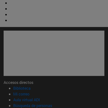
Accesos directos
(abre en nueva ventana)
Biblioteca
(abre en nueva ventana)
Mi correo
(abre en nueva ventana)
Aula virtual ADI
(abre en nueva ventana)
Búsqueda de personas