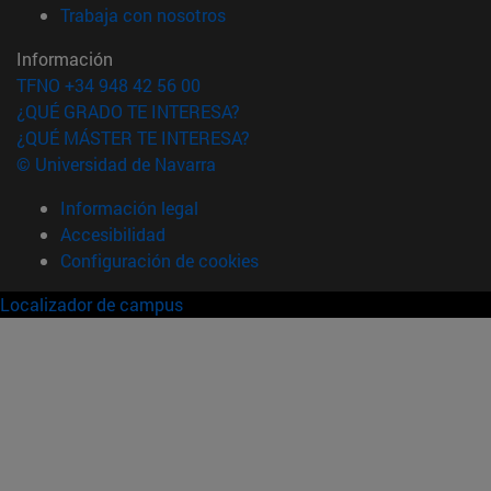
(abre en nueva ventana)
Trabaja con nosotros
Información
TFNO +34 948 42 56 00
¿QUÉ GRADO TE INTERESA?
¿QUÉ MÁSTER TE INTERESA?
© Universidad de Navarra
Información legal
Accesibilidad
Configuración de cookies
Localizador de campus