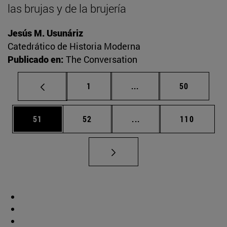
las brujas y de la brujería
Jesús M. Usunáriz
Catedrático de Historia Moderna
Publicado en:
The Conversation
Página
Páginas intermedias Us
Página
1
...
50
Página
Página
Páginas intermedias U
Página
51
52
...
110