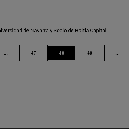
iversidad de Navarra y Socio de Haltia Capital
Páginas intermedias Use TAB para desplazarse.
Página
Página
Página
Pági
...
47
48
49
...