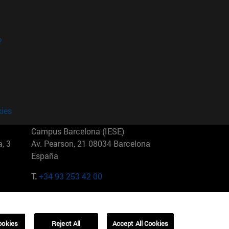
?
kies
Campus Barcelona (IESE)
, 3
Av. Pearson, 21 08034 Barcelona
España
T.
+34 93 253 42 00
Campus Sao Paulo (IESE)
5
Rua Martiniano de Carvalho, 573
01321001 Bela Vista Brasil
ookies
Reject All
Accept All Cookies