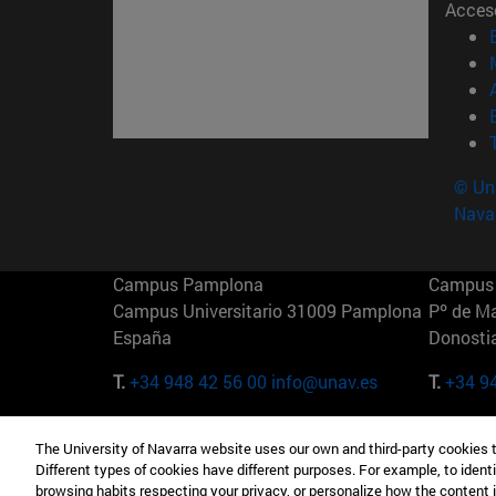
Acces
© Uni
Nava
Campus Pamplona
Campus 
Campus Universitario 31009 Pamplona
Pº de M
España
Donosti
T.
+34 948 42 56 00
info@unav.es
T.
+34 9
Campus Madrid (IESE)
Campus 
The University of Navarra website uses our own and third-party cookies 
Camino del Cerro Águila 3 28023
165 W 5
Different types of cookies have different purposes. For example, to identi
Madrid España
EE.UU
browsing habits respecting your privacy, or personalize how the content 