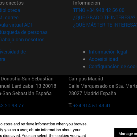
os directos
Información
(abre en nueva ventana)
Biblioteca
TFNO +34 948 42 56 00
(abre en nueva ventana)
Mi correo
¿QUÉ GRADO TE INTERESA?
(abre en nueva ventana)
Aula virtual ADI
¿QUÉ MÁSTER TE INTERESA
(abre en nueva ventana)
Búsqueda de personas
(abre en nueva ventana)
Trabaja con nosotros
versidad de
Información legal
rra
Accesibilidad
Configuración de coo
Donostia-San Sebastián
Campus Madrid
anuel Lardizabal 13 20018
Calle Marquesado de Sta. Marta
a-San Sebastián España
28027 Madrid España
43 21 98 77
T.
+34 914 51 43 41
Nueva York (IESE)
Campus Munich (IESE)
to store and retrieve information when you browse.
7th St 10019-2201 Nueva York
Maria-Theresia-Straße 15 8167
fy you as a user, obtain information about your
Múnich Alemania
Manage c
is displayed. You can select the cookies you want