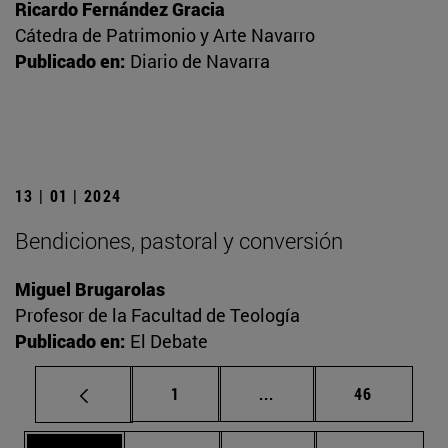
Ricardo Fernández Gracia
Cátedra de Patrimonio y Arte Navarro
Publicado en:
Diario de Navarra
13 | 01 | 2024
Bendiciones, pastoral y conversión
Miguel Brugarolas
Profesor de la Facultad de Teología
Publicado en:
El Debate
Página
Páginas intermedias Us
Página
1
...
46