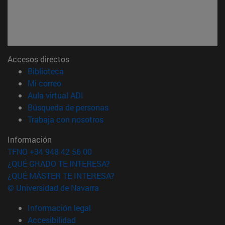
Accesos directos
(abre en nueva ventana)
Biblioteca
(abre en nueva ventana)
Mi correo
(abre en nueva ventana)
Aula virtual ADI
(abre en nueva ventana)
Búsqueda de personas
(abre en nueva ventana)
Trabaja con nosotros
Información
TFNO +34 948 42 56 00
¿QUÉ GRADO TE INTERESA?
¿QUÉ MÁSTER TE INTERESA?
© Universidad de Navarra
Información legal
Accesibilidad