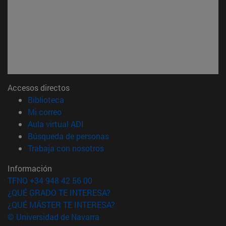
Accesos directos
(abre en nueva ventana)
Biblioteca
(abre en nueva ventana)
Mi correo
(abre en nueva ventana)
Aula virtual ADI
(abre en nueva ventana)
Búsqueda de personas
(abre en nueva ventana)
Trabaja con nosotros
Información
TFNO +34 948 42 56 00
¿QUÉ GRADO TE INTERESA?
¿QUÉ MÁSTER TE INTERESA?
© Universidad de Navarra