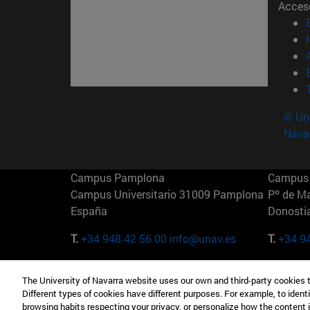
Acces
© Uni
Nava
Campus Pamplona
Campus 
Campus Universitario 31009 Pamplona
Pº de M
España
Donosti
T.
+34 948 42 56 00
info@unav.es
T.
+34 9
Campus Madrid (IESE)
Campus 
The University of Navarra website uses our own and third-party cookies 
Camino del Cerro Águila 3 28023
165 W 5
Different types of cookies have different purposes. For example, to identi
Madrid España
EE.UU
browsing habits respecting your privacy, or personalize how the content 