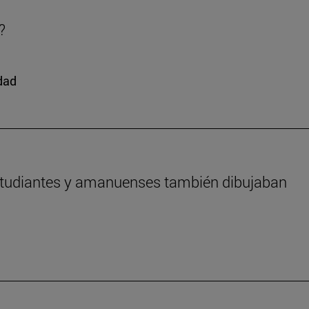
?
edad
estudiantes y amanuenses también dibujaban