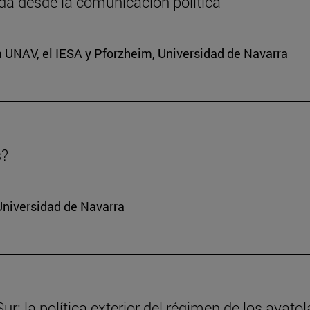
da desde la comunicación política
a UNAV, el IESA y Pforzheim, Universidad de Navarra
s?
Universidad de Navarra
r: la política exterior del régimen de los ayatol