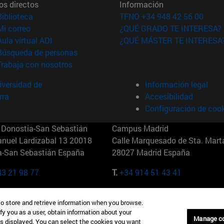
os directos
Información
(abre en nueva ventana)
Biblioteca
TFNO +34 948 42 56 00
(abre en nueva ventana)
Mi correo
¿QUÉ GRADO TE INTERESA?
(abre en nueva ventana)
Aula virtual ADI
¿QUÉ MÁSTER TE INTERESA
(abre en nueva ventana)
Búsqueda de personas
(abre en nueva ventana)
Trabaja con nosotros
versidad de
Información legal
rra
Accesibilidad
Configuración de coo
Donostia-San Sebastián
Campus Madrid
anuel Lardizabal 13 20018
Calle Marquesado de Sta. Marta
a-San Sebastián España
28027 Madrid España
43 21 98 77
T.
+34 914 51 43 41
Nueva York (IESE)
Campus Munich (IESE)
to store and retrieve information when you browse.
7th St 10019-2201 Nueva York
Maria-Theresia-Straße 15 8167
fy you as a user, obtain information about your
Múnich Alemania
Manage c
is displayed. You can select the cookies you want