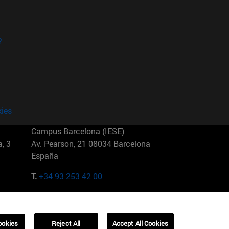
?
kies
Campus Barcelona (IESE)
, 3
Av. Pearson, 21 08034 Barcelona
España
T.
+34 93 253 42 00
Campus Sao Paulo (IESE)
5
Rua Martiniano de Carvalho, 573
01321001 Bela Vista Brasil
ookies
Reject All
Accept All Cookies