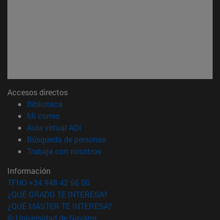
Accesos directos
(abre en nueva ventana)
Biblioteca
(abre en nueva ventana)
Mi correo
(abre en nueva ventana)
Aula virtual ADI
(abre en nueva ventana)
Búsqueda de personas
(abre en nueva ventana)
Trabaja con nosotros
Información
TFNO +34 948 42 56 00
¿QUÉ GRADO TE INTERESA?
¿QUÉ MÁSTER TE INTERESA?
© Universidad de Navarra