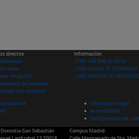
os directos
Información
(abre en nueva ventana)
Biblioteca
TFNO +34 948 42 56 00
(abre en nueva ventana)
Mi correo
¿QUÉ GRADO TE INTERESA?
(abre en nueva ventana)
Aula virtual ADI
¿QUÉ MÁSTER TE INTERESA
(abre en nueva ventana)
Búsqueda de personas
(abre en nueva ventana)
Trabaja con nosotros
versidad de
Información legal
rra
Accesibilidad
Configuración de coo
Donostia-San Sebastián
Campus Madrid
anuel Lardizabal 13 20018
Calle Marquesado de Sta. Marta