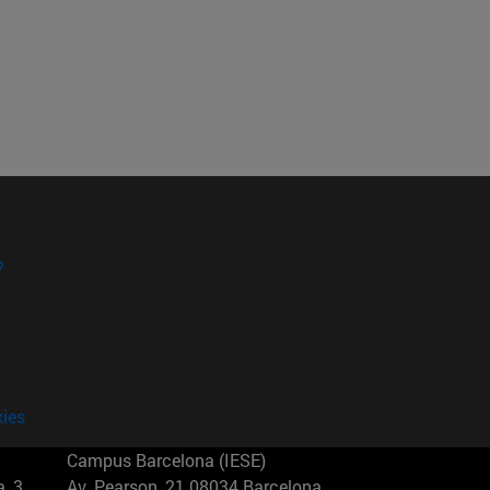
?
kies
Campus Barcelona (IESE)
, 3
Av. Pearson, 21 08034 Barcelona