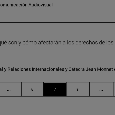
 Comunicación Audiovisual
qué son y cómo afectarán a los derechos de los 
nal y Relaciones Internacionales y Cátedra Jean Monnet
Páginas intermedias Use TAB para desplazarse.
Página
Página
Página
Págin
...
6
7
8
...