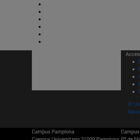
Acces
© Uni
Nava
Campus Pamplona
Campus 
Campus Universitario 31009 Pamplona
Pº de M