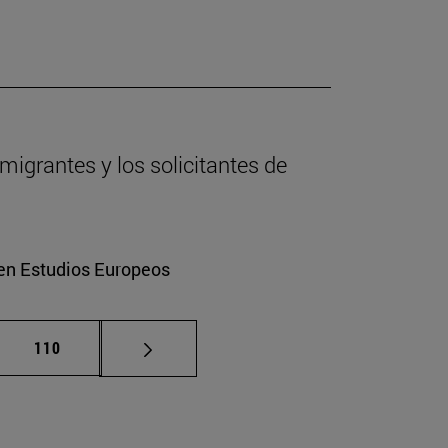
migrantes y los solicitantes de
 en Estudios Europeos
as intermedias Use TAB para desplazarse.
Página
110