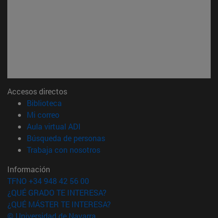
Accesos directos
(abre en nueva ventana)
Biblioteca
(abre en nueva ventana)
Mi correo
(abre en nueva ventana)
Aula virtual ADI
(abre en nueva ventana)
Búsqueda de personas
(abre en nueva ventana)
Trabaja con nosotros
Información
TFNO +34 948 42 56 00
¿QUÉ GRADO TE INTERESA?
¿QUÉ MÁSTER TE INTERESA?
© Universidad de Navarra