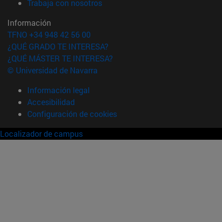
(abre en nueva ventana)
Trabaja con nosotros
Información
TFNO +34 948 42 56 00
¿QUÉ GRADO TE INTERESA?
¿QUÉ MÁSTER TE INTERESA?
© Universidad de Navarra
Información legal
Accesibilidad
Configuración de cookies
Localizador de campus