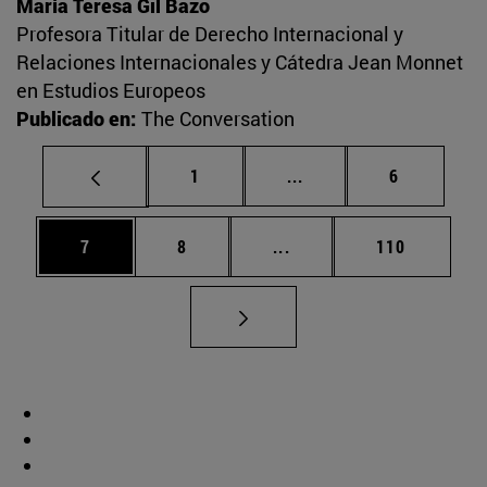
María Teresa Gil Bazo
Profesora Titular de Derecho Internacional y
Relaciones Internacionales y Cátedra Jean Monnet
en Estudios Europeos
Publicado en:
The Conversation
Página
Páginas intermedias U
Página
1
...
6
Página
Página
Páginas intermedias Use
Página
7
8
...
110