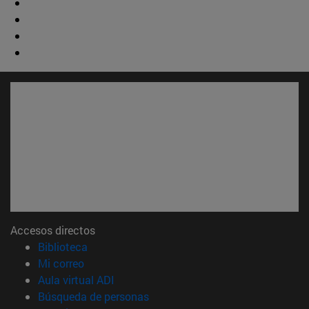
Accesos directos
(abre en nueva ventana)
Biblioteca
(abre en nueva ventana)
Mi correo
(abre en nueva ventana)
Aula virtual ADI
(abre en nueva ventana)
Búsqueda de personas