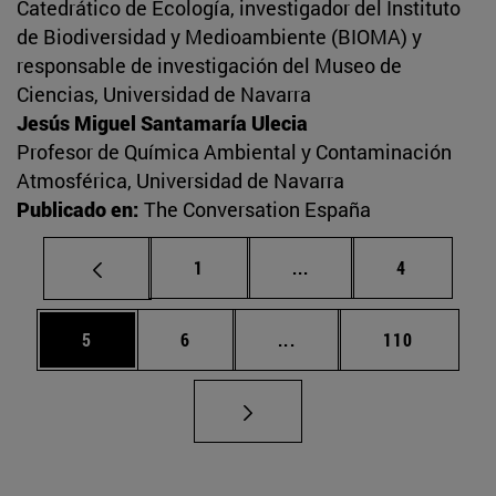
Catedrático de Ecología, investigador del Instituto
de Biodiversidad y Medioambiente (BIOMA) y
responsable de investigación del Museo de
Ciencias, Universidad de Navarra
Jesús Miguel Santamaría Ulecia
Profesor de Química Ambiental y Contaminación
Atmosférica, Universidad de Navarra
Publicado en:
The Conversation España
Página
Páginas intermedias U
Página
1
...
4
Página
Página
Páginas intermedias Use
Página
5
6
...
110