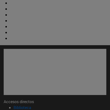
Accesos directos
(abre en nueva ventana)
Biblioteca