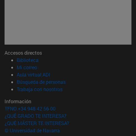
Accesos directos
(abre en nueva ventana)
Biblioteca
(abre en nueva ventana)
Mi correo
(abre en nueva ventana)
Aula virtual ADI
(abre en nueva ventana)
Búsqueda de personas
(abre en nueva ventana)
Trabaja con nosotros
Información
TFNO +34 948 42 56 00
¿QUÉ GRADO TE INTERESA?
¿QUÉ MÁSTER TE INTERESA?
© Universidad de Navarra