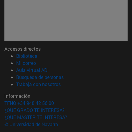
Accesos directos
(abre en nueva ventana)
Biblioteca
(abre en nueva ventana)
Mi correo
(abre en nueva ventana)
Aula virtual ADI
(abre en nueva ventana)
Búsqueda de personas
(abre en nueva ventana)
Trabaja con nosotros
Información
TFNO +34 948 42 56 00
¿QUÉ GRADO TE INTERESA?
¿QUÉ MÁSTER TE INTERESA?
© Universidad de Navarra