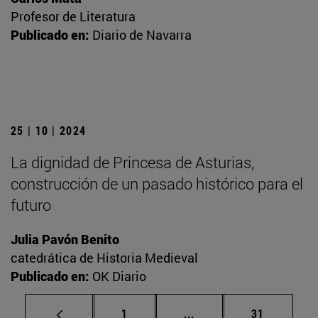
Profesor de Literatura
Publicado en:
Diario de Navarra
25 | 10 | 2024
La dignidad de Princesa de Asturias,
construcción de un pasado histórico para el
futuro
Julia Pavón Benito
catedrática de Historia Medieval
Publicado en:
OK Diario
Página
Páginas intermedias Us
Página
1
...
31