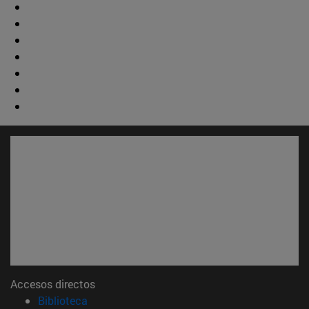
Accesos directos
(abre en nueva ventana)
Biblioteca