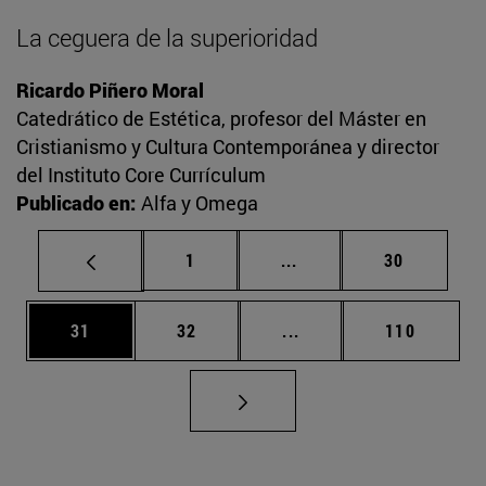
La ceguera de la superioridad
Ricardo Piñero Moral
Catedrático de Estética, profesor del Máster en
Cristianismo y Cultura Contemporánea y director
del Instituto Core Currículum
Publicado en:
Alfa y Omega
Página
Páginas intermedias Us
Página
1
...
30
Página
Página
Páginas intermedias U
Página
31
32
...
110