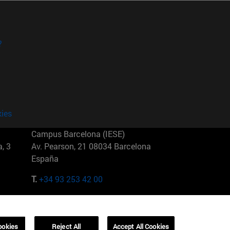
?
kies
Campus Barcelona (IESE)
, 3
Av. Pearson, 21 08034 Barcelona
España
T.
+34 93 253 42 00
Campus Sao Paulo (IESE)
5
Rua Martiniano de Carvalho, 573
01321001 Bela Vista Brasil
ookies
Reject All
Accept All Cookies