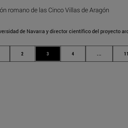
zón romano de las Cinco Villas de Aragón
versidad de Navarra y director científico del proyecto a
ágina
Página
Página
Página
Páginas int
P
2
3
4
...
1