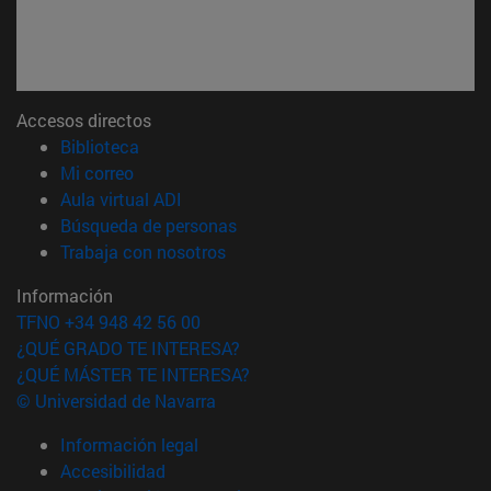
Accesos directos
(abre en nueva ventana)
Biblioteca
(abre en nueva ventana)
Mi correo
(abre en nueva ventana)
Aula virtual ADI
(abre en nueva ventana)
Búsqueda de personas
(abre en nueva ventana)
Trabaja con nosotros
Información
TFNO +34 948 42 56 00
¿QUÉ GRADO TE INTERESA?
¿QUÉ MÁSTER TE INTERESA?
© Universidad de Navarra
Información legal
Accesibilidad