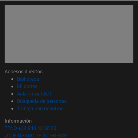
Accesos directos
(abre en nueva ventana)
Biblioteca
(abre en nueva ventana)
Mi correo
(abre en nueva ventana)
Aula virtual ADI
(abre en nueva ventana)
Búsqueda de personas
(abre en nueva ventana)
Trabaja con nosotros
Información
TFNO +34 948 42 56 00
¿QUÉ GRADO TE INTERESA?